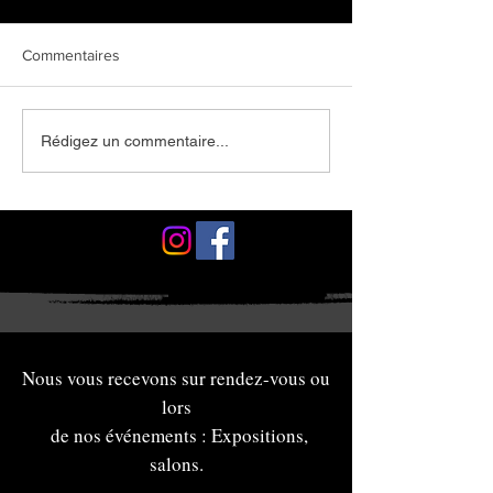
Commentaires
Exposition gilgogué, juillet
Exposition louis
Rédigez un commentaire...
2026
Saint -Jean-Le-
Nous vous recevons sur rendez-vous ou
lors
de nos événements : Expositions,
salons.