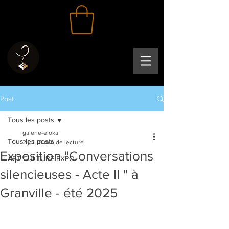
Post
Tous les posts
galerie-eloka
Tous les posts
2 juil.
0 min de lecture
Exposition "Conversations
ART CULTURE EXPO
silencieuses - Acte II " à
Granville - été 2025