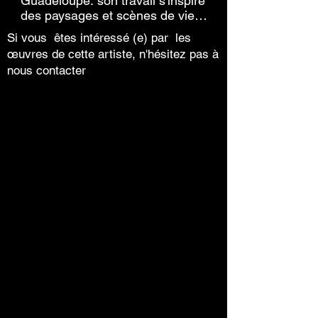
Guadeloupe. son travail s'inspire
des paysages et scènes de vie
de la Guadeloupe, mais aussi de
Si vous êtes intéressé (e) par les
toutes les Antilles, ainsi que des
œuvres de cette artiste, n'hésitez pas à
pays qu'elle visite. Grande
nous contacter
voyageuse, ses toiles, réalisées
au pastel, présentent des
scènes de diverses régions du
monde : Antilles, avec des
scènes de carnaval, des danses
locales, des jardins enchanteurs,
les Saintes, Marie Galante,
Cuba, le Maroc, avec
notamment le port d'Essaouira,
le jardin Majorelle ... La peinture
de Nicole Ageneau est
généreuse, pleine de vie et de
beauté, qu'elle retranscrit dans
une palette colorée et veloutée.