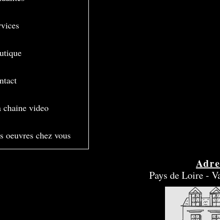
rvices
utique
ntact
 chaine video
s oeuvres chez vous
Adre
Pays de Loire - Va