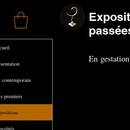
Exposi
passée
cueil
En gestation 
ésentation
t contemporain
ts premiers
positions
ualités